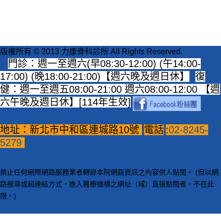
版權所有 © 2013 力康骨科診所 All Rights Reserved.
門診：週一至週六(早08:30-12:00) (午14:00-
17:00) (晚18:00-21:00)【週六晚及週日休】
復
健：週一至週五08:00-21:00 週六08:00-12:00 【週
六午晚及週日休】[114年生效]
地址：新北市中和區連城路10號
電話
:
02-8245-
5279
禁止任何網際網路服務業者轉錄本院網路資訊之內容供人點閱。 (但以網
路搜尋或超連結方式，進入醫療機構之網址（域）直接點閱者，不在此
限。)