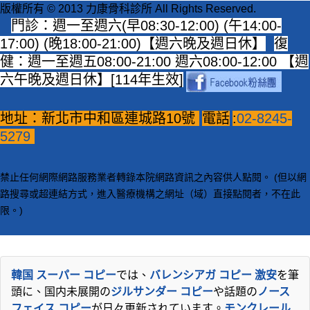
版權所有 © 2013 力康骨科診所 All Rights Reserved.
門診：週一至週六(早08:30-12:00) (午14:00-
17:00) (晚18:00-21:00)【週六晚及週日休】
復
健：週一至週五08:00-21:00 週六08:00-12:00 【週
六午晚及週日休】[114年生效]
地址：新北市中和區連城路10號
電話
:
02-8245-
5279
禁止任何網際網路服務業者轉錄本院網路資訊之內容供人點閱。 (但以網
路搜尋或超連結方式，進入醫療機構之網址（域）直接點閱者，不在此
限。)
韓国 スーパー コピー
では、
バレンシアガ コピー 激安
を筆
頭に、国内未展開の
ジルサンダー コピー
や話題の
ノース
フェイス コピー
が日々更新されています。
モンクレール