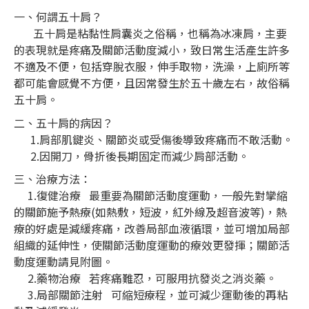
一、何謂五十肩？
五十肩是粘黏性肩囊炎之俗稱，也稱為冰凍肩，主要
的表現就是疼痛及關節活動度減小，致日常生活產生許多
不適及不便，包括穿脫衣服，伸手取物，洗澡，上廁所等
都可能會感覺不方便，且因常發生於五十歲左右，故俗稱
五十肩。
二、五十肩的病因？
1.肩部肌鍵炎、關節炎或受傷後導致疼痛而不敢活動。
2.因開刀，骨折後長期固定而減少肩部活動。
三、治療方法：
1.復健治療 最重要為關節活動度運動，一般先對攣縮
的關節施予熱療(如熱敷，短波，紅外線及超音波等)，熱
療的好處是減緩疼痛，改善局部血液循環，並可增加局部
組織的延伸性，使關節活動度運動的療效更發揮；關節活
動度運動請見附圖。
2.藥物治療 若疼痛難忍，可服用抗發炎之消炎藥。
3.局部關節注射 可縮短療程，並可減少運動後的再粘