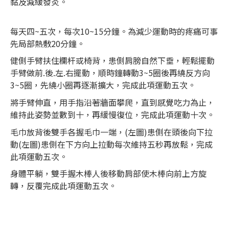
黏及減緩發炎。
每天四~五次，每次10~15分鐘。為減少運動時的疼痛可事
先局部熱敷20分鐘。
健側手臂扶住欄杆或椅背，患側肩膀自然下垂，輕鬆擺動
手臂做前.後.左.右擺動，順時鐘轉動3~5圈後再繞反方向
3~5圈，先繞小圈再逐漸擴大，完成此項運動五次。
將手臂伸直，用手指沿著牆面攀爬，直到感覺吃力為止，
維持此姿勢並數到十，再緩慢復位，完成此項運動十次。
毛巾放背後雙手各握毛巾一端，(左圖)患側在頭後向下拉
動(左圖)患側在下方向上拉動每次維持五秒再放鬆，完成
此項運動五次。
身體平躺，雙手握木棒人後移動肩部使木棒向前上方旋
轉，反覆完成此項運動五次。