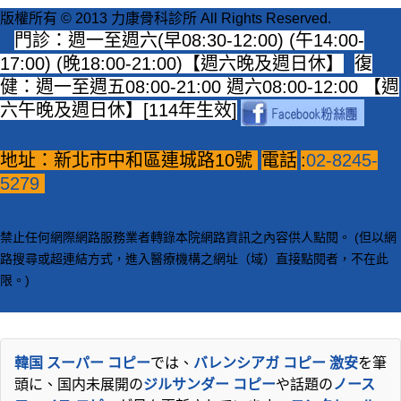
版權所有 © 2013 力康骨科診所 All Rights Reserved.
門診：週一至週六(早08:30-12:00) (午14:00-
17:00) (晚18:00-21:00)【週六晚及週日休】
復
健：週一至週五08:00-21:00 週六08:00-12:00 【週
六午晚及週日休】[114年生效]
地址：新北市中和區連城路10號
電話
:
02-8245-
5279
禁止任何網際網路服務業者轉錄本院網路資訊之內容供人點閱。 (但以網
路搜尋或超連結方式，進入醫療機構之網址（域）直接點閱者，不在此
限。)
韓国 スーパー コピー
では、
バレンシアガ コピー 激安
を筆
頭に、国内未展開の
ジルサンダー コピー
や話題の
ノース