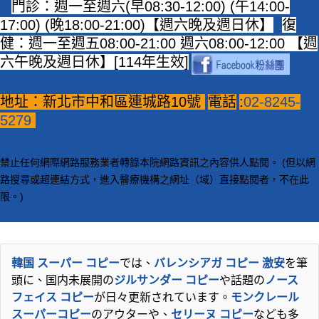
門診：週一至週六(早08:30-12:00) (午14:00-
17:00) (晚18:00-21:00)【週六晚及週日休】
復
健：週一至週五08:00-21:00 週六08:00-12:00 【週
六午晚及週日休】[114年生效]
地址：新北市中和區連城路10號
電話
:
02-8245-
5279
禁止任何網際網路服務業者轉錄本院網路資訊之內容供人點閱。 (但以網
路搜尋或超連結方式，進入醫療機構之網址（域）直接點閱者，不在此
限。)
韓国 スーパー コピー
では、
バレンシアガ コピー 激安
を筆
頭に、国内未展開の
ジルサンダー コピー
や話題の
ノース
フェイス コピー
が日々更新されています。
モンクレール
スーパーコピー
のアウターや、
セリーヌ コピー
なども多