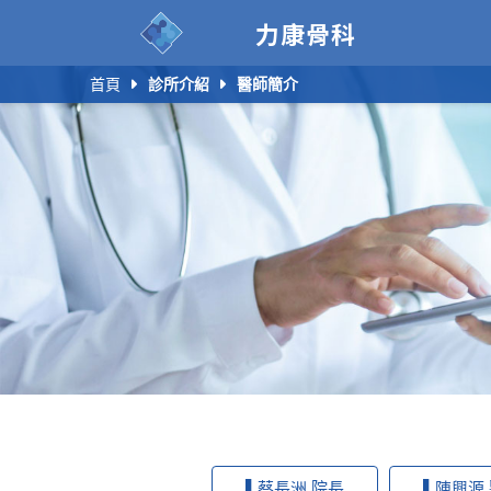
力康骨科
首頁
診所介紹
醫師簡介
▌蔡長洲 院長
▌陳興源