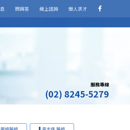
息
問與答
線上諮詢
徵人求才
服務專線
(02) 8245-5279
彭馨婷醫師
▌黃志逢 醫師