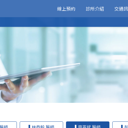
線上預約
診所介紹
交通訊
醫師簡介
環境介紹
醫療新知
衛教專區
 醫師
▌林恭毅 醫師
▌齊燕斌 醫師
▌